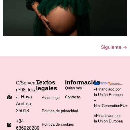
Siguiente
→
Textos
Información
C/Serventia
legales
Quién soy
«Financiado por
nº98, local
la Unión Europea
a. Hoya
Contacto
Aviso legal
–
Andrea,
NextGenerationEU»
35018.
Política de privacidad
«Financiado por
+34
la Unión Europea
Política de cookies
–
636928289