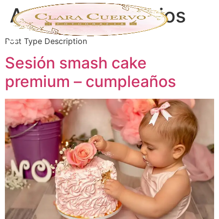
Archivos:
servicios
Post Type Description
Sesión smash cake
premium – cumpleaños